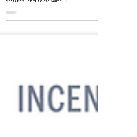
partir de cet été à la Réserve, le projet présenté
par Ulrich Lebeuf a été validé. Il...