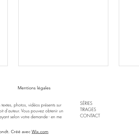
Mentions légales
SÉRIES
 textes, photos, vidéos présents sur
TIRAGES
roit d'auteur. Vous pouvez obtenir un
CONTACT
u payant selon votre demande - en me
DEDI
PROLONGATION EXPO LA
ondt. Créé avec
Wix.com
NUIT FAUVE