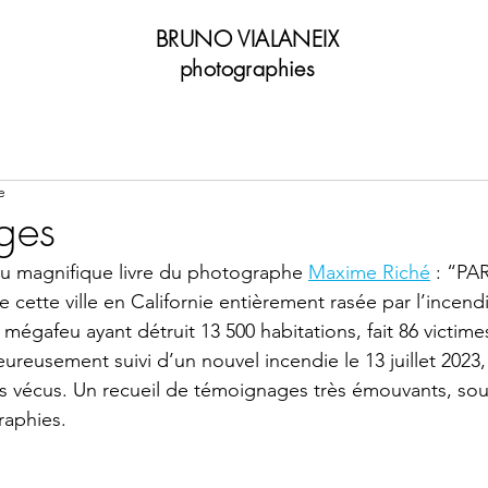
BRUNO VIALANEIX
photographies
e
ges
du magnifique livre du photographe 
Maxime Riché
 : “PA
de cette ville en Californie entièrement rasée par l’incen
égafeu ayant détruit 13 500 habitations, fait 86 victimes
reusement suivi d’un nouvel incendie le 13 juillet 2023, 
s vécus. Un recueil de témoignages très émouvants, sou
raphies.